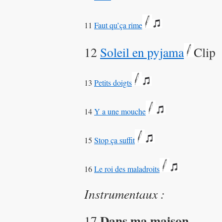
11
Faut qu’ça rime
12
Soleil en pyjama
Clip
13
Petits doigts
14
Y a une mouche
15
Stop ça suffit
16
Le roi des maladroits
Instrumentaux :
Dans ma maison
17