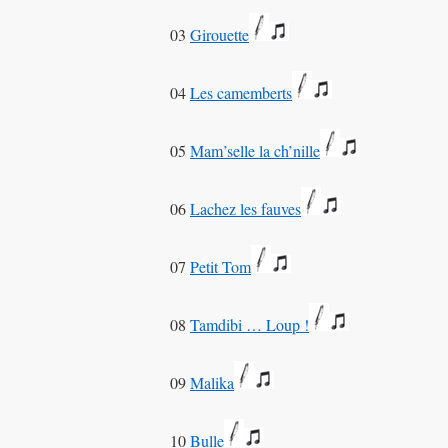
03
Girouette
04
Les camemberts
05
Mam’selle la ch’nille
06
Lachez les fauves
07
Petit Tom
08
Tamdibi … Loup !
09
Malika
10
Bulle