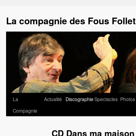
La compagnie des Fous Folle
Aller
La
Actualité
Discographie
Spectacles
Photos
au
Compagnie
contenu
CD Dans ma maison