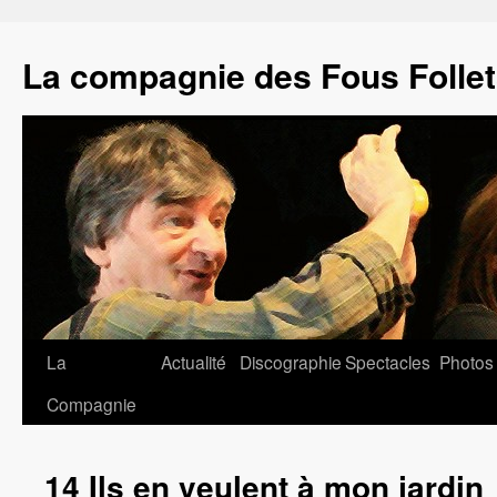
La compagnie des Fous Folle
Aller
La
Actualité
Discographie
Spectacles
Photos
au
Compagnie
contenu
14 Ils en veulent à mon jardin